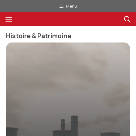
Aller
Menu
au
Menu
contenu
Histoire & Patrimoine