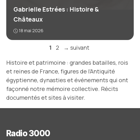
Gabrielle Estrées : Histoire &
Châteaux
18 mai 2026
Page
Page
1
2
→
suivant
Histoire et patrimoine : grandes batailles, rois
et reines de France, figures de l’Antiquité
égyptienne, dynasties et événements qui ont
façonné notre mémoire collective. Récits
documentés et sites à visiter.
Radio 3000