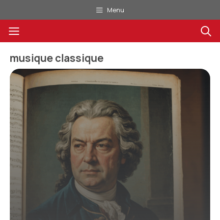
Aller
Menu
au
Menu
contenu
musique classique