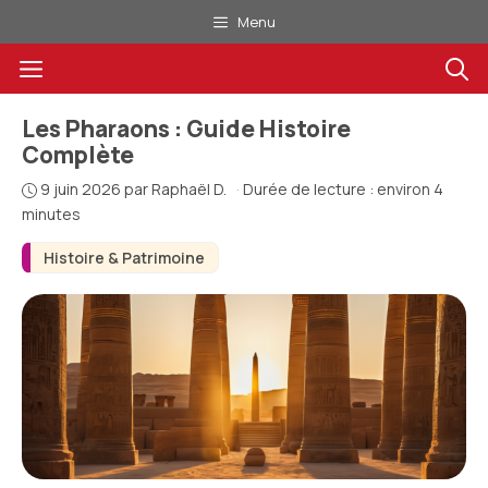
Aller
Menu
au
Menu
contenu
Les Pharaons : Guide Histoire
Complète
9 juin 2026
par
Raphaël D.
·
Durée de lecture : environ 4
minutes
Histoire & Patrimoine