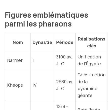
Figures emblématiques
parmi les pharaons
Réalisations
Nom
Dynastie
Période
clés
3100 av.
Unification
Narmer
I
J.-C.
de l’Égypte
Construction
2580 av.
de la
Khéops
IV
J.-C.
pyramide
géante
1279 –
Bataille de