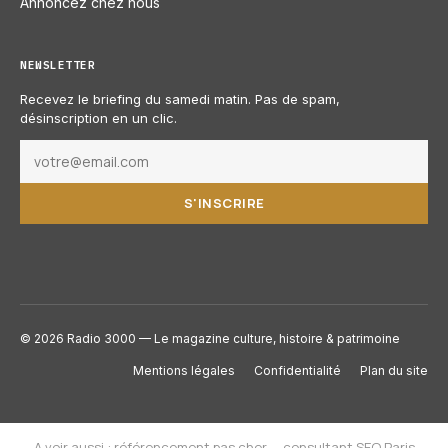
Annoncez chez nous
NEWSLETTER
Recevez le briefing du samedi matin. Pas de spam,
désinscription en un clic.
S'INSCRIRE
© 2026 Radio 3000 — Le magazine culture, histoire & patrimoine
Mentions légales
Confidentialité
Plan du site
A voir aussi :
référencement pas cher
—
consultant SEO Paris