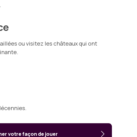
.
nce
illées ou visitez les châteaux qui ont
inante.
 décennies.
rmer votre façon de jouer