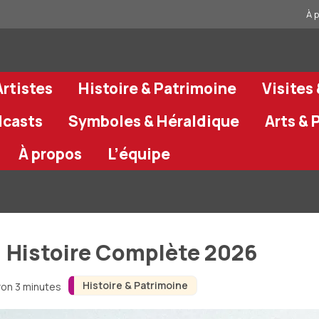
À 
rtistes
Histoire & Patrimoine
Visites
dcasts
Symboles & Héraldique
Arts & 
À propos
L’équipe
 Histoire Complète 2026
Histoire & Patrimoine
ron 3 minutes