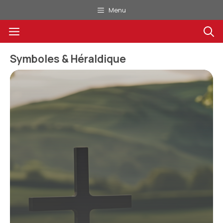
Aller
Menu
au
Menu
contenu
Symboles & Héraldique