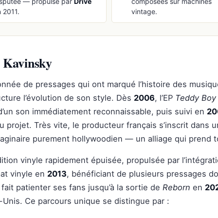
isputée — propulsé par
Drive
composées sur machines
 2011.
vintage.
de Kavinsky
onnée de pressages qui ont marqué l’histoire des musiqu
cture l’évolution de son style. Dès
2006
, l’EP
Teddy Boy
 d’un son immédiatement reconnaissable, puis suivi en
20
rojet. Très vite, le producteur français s’inscrit dans une
aginaire purement hollywoodien — un alliage qui prend t
ition vinyle rapidement épuisée, propulsée par l’intégrat
mat vinyle en
2013
, bénéficiant de plusieurs pressages do
it patienter ses fans jusqu’à la sortie de
Reborn
en
20
s-Unis. Ce parcours unique se distingue par :