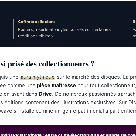
Coffrets collectors
R
Posters, inserts et vinyles colorés sur certaines
V
rééditions ciblées.
m
 si prisé des collectionneurs ?
cquis une
aura mythique
sur le marché des disques. La pr
posée comme une
pièce maîtresse
pour tout collectionneur
se en avant dans
Drive
. De nombreux passionnés s’arrach
es éditions contenant des illustrations exclusives. Sur Di
ave s’installe comme un genre patrimonial à part entièr
avinsky sur vinyle : entre culte électronique et objets de col