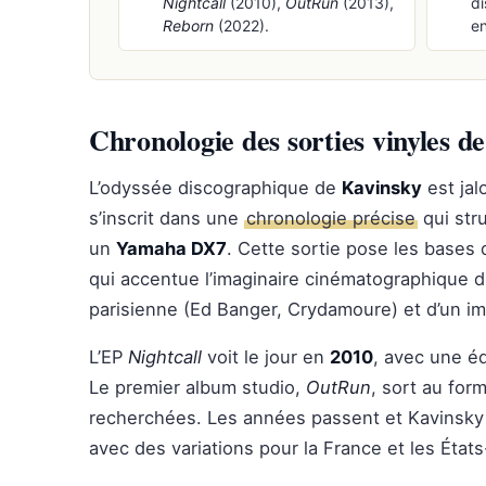
Nightcall
(2010),
OutRun
(2013),
d
Reborn
(2022).
en
Chronologie des sorties vinyles 
L’odyssée discographique de
Kavinsky
est jal
s’inscrit dans une
chronologie précise
qui stru
un
Yamaha DX7
. Cette sortie pose les bases
qui accentue l’imaginaire cinématographique du p
parisienne (Ed Banger, Crydamoure) et d’un im
L’EP
Nightcall
voit le jour en
2010
, avec une éd
Le premier album studio,
OutRun
, sort au for
recherchées. Les années passent et Kavinsky fa
avec des variations pour la France et les État