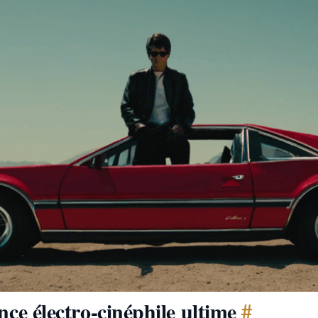
nce électro-cinéphile ultime
#