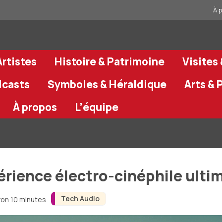
À 
rtistes
Histoire & Patrimoine
Visites
dcasts
Symboles & Héraldique
Arts & 
À propos
L’équipe
périence électro-cinéphile ulti
Tech Audio
ron 10 minutes