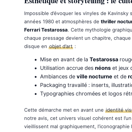
Esthétique et storytelling : le cu
Impossible d’évoquer les vinyles de Kavinsky 
années 1980 et atmosphères de
thriller noct
Ferrari Testarossa
. Cette mythologie graphi
chaque pressage devient un chapitre, chaque 
disque en
objet d’art
:
Mise en avant de la
Testarossa
rouge
Utilisation accrue des
néons
et jeux 
Ambiances de
ville nocturne
et de
r
Packaging travaillé : inserts, illustra
Typographies chromées et logos rétro
Cette démarche met en avant une
identité vis
notre avis, cet univers visuel cohérent est l’
vieillissent mal graphiquement, l’iconographie 