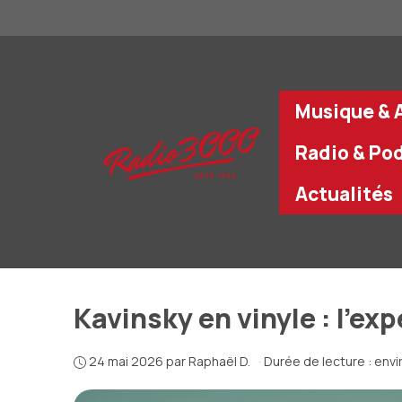
Aller
au
contenu
Musique & A
Radio & Po
Actualités
Kavinsky en vinyle : l’ex
24 mai 2026
par
Raphaël D.
·
Durée de lecture : envi