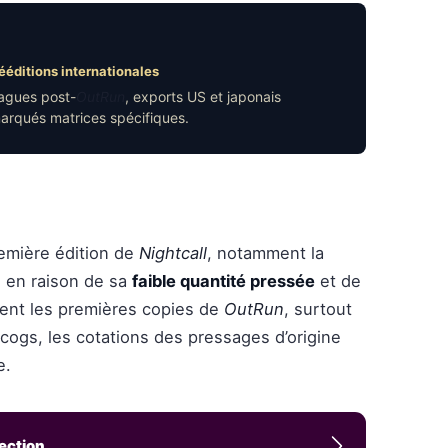
ééditions internationales
agues post-
OutRun
, exports US et japonais
arqués matrices spécifiques.
emière édition de
Nightcall
, notamment la
, en raison de sa
faible quantité pressée
et de
ent les premières copies de
OutRun
, surtout
scogs, les cotations des pressages d’origine
e.
lection