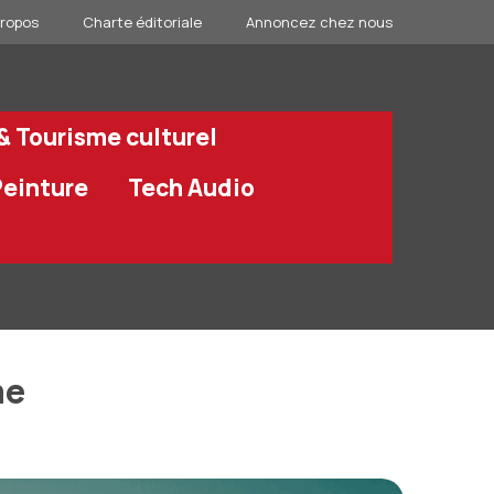
propos
Charte éditoriale
Annoncez chez nous
 & Tourisme culturel
Peinture
Tech Audio
me