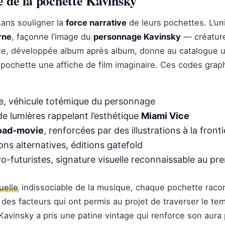
lte de la pochette Kavinsky
sans souligner la
force narrative
de leurs pochettes. L’uni
urne
, façonne l’image du
personnage Kavinsky
— créature
que, développée album après album, donne au catalogue 
pochette une affiche de film imaginaire. Ces codes gra
, véhicule totémique du personnage
de lumières rappelant l’esthétique
Miami Vice
oad-movie
, renforcées par des illustrations à la fro
tions alternatives, éditions gatefold
-futuristes, signature visuelle reconnaissable au pr
uelle
indissociable de la musique, chaque pochette racon
un des facteurs qui ont permis au projet de traverser le t
Kavinsky a pris une patine vintage qui renforce son aura pl