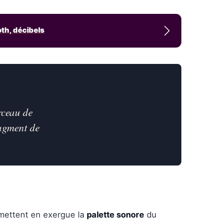
oth, décibels
rceau de
ragment de
mettent en exergue la
palette sonore
du