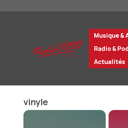
Aller
au
contenu
Musique & A
Radio & Po
Actualités
vinyle