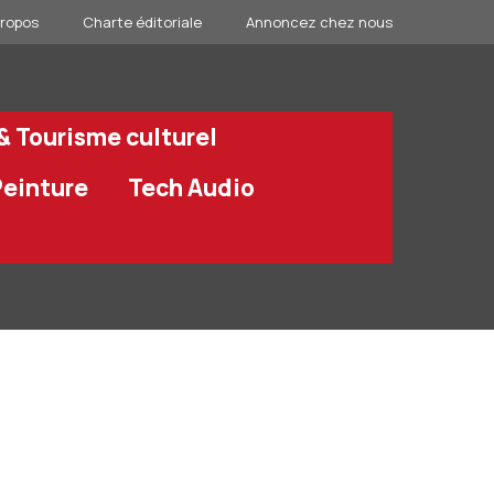
propos
Charte éditoriale
Annoncez chez nous
 & Tourisme culturel
Peinture
Tech Audio