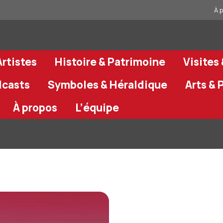
À 
rtistes
Histoire & Patrimoine
Visites
dcasts
Symboles & Héraldique
Arts & 
À propos
L’équipe