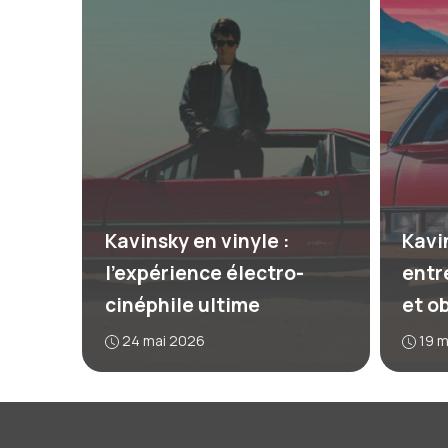
Kavinsky en vinyle :
Kavin
l’expérience électro-
entr
cinéphile ultime
et o
24 mai 2026
19 