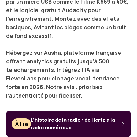
par un
micro USB
comme le
Fifine K669
à
40€
,
et le logiciel gratuit
Audacity
pour
l’enregistrement. Montez avec des effets
basiques, évitant les pièges comme un bruit
de fond excessif.
Hébergez sur
Ausha
, plateforme française
offrant analytics gratuits jusqu’à
500
téléchargements
. Intégrez l’
IA
via
ElevenLabs
pour clonage vocal, tendance
forte en
2026
. Notre avis : priorisez
l’authenticité pour fidéliser.
L’histoire de la radio : de Hertz à la
À lire
radio numérique