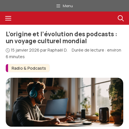
Aller
Menu
au
Menu
contenu
L’origine et l’évolution des podcasts :
un voyage culturel mondial
15 janvier 2026
par
Raphaël D.
·
Durée de lecture : environ
6 minutes
Radio & Podcasts