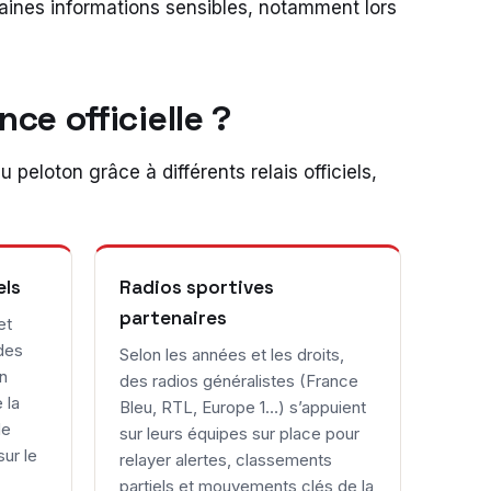
rtaines informations sensibles, notamment lors
ce officielle ?
 peloton grâce à différents relais officiels,
els
Radios sportives
partenaires
et
des
Selon les années et les droits,
en
des radios généralistes (France
 la
Bleu, RTL, Europe 1…) s’appuient
de
sur leurs équipes sur place pour
ur le
relayer alertes, classements
partiels et mouvements clés de la