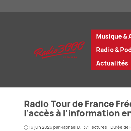
Aller
au
contenu
Musique & A
Radio & Po
Actualités
Radio Tour de France Fréq
l’accès à l’information e
16 juin 2026
par
Raphaël D.
·
371 lectures
·
Durée de l