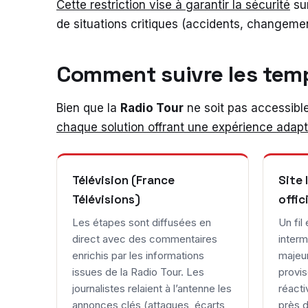
Cette restriction vise à garantir la sécurité
sur
de situations critiques (accidents, changemen
Comment suivre les temps
Bien que la
Radio Tour
ne soit pas accessible 
chaque solution offrant une expérience adap
Télévision (France
Site 
Télévisions)
offic
Les étapes sont diffusées en
Un fil
direct avec des commentaires
interm
enrichis par les informations
majeu
issues de la Radio Tour. Les
provis
journalistes relaient à l’antenne les
réacti
annonces clés (attaques, écarts,
près d