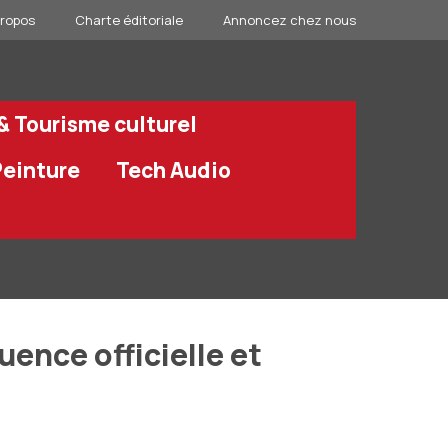
propos
Charte éditoriale
Annoncez chez nous
 & Tourisme culturel
Peinture
Tech Audio
uence officielle et