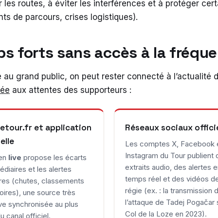
 les routes, à éviter les interférences et à protéger ce
ts de parcours, crises logistiques).
 forts sans accès à la fréquen
au grand public, on peut rester connecté à l’actualité du
tée
aux attentes des supporteurs :
letour.fr et application
Réseaux sociaux offici
ielle
Les comptes X, Facebook 
Instagram du Tour publient 
 en
live
propose les écarts
extraits audio, des alertes 
édiaires et les alertes
temps réel et des vidéos de
res (chutes, classements
régie (ex. : la transmission 
oires), une source très
l’attaque de Tadej Pogačar s
ve synchronisée au plus
Col de la Loze en 2023).
u canal officiel.