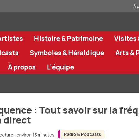
À 
rtistes
Histoire & Patrimoine
Visites
dcasts
Symboles & Héraldique
Arts & 
À propos
L’équipe
uence : Tout savoir sur la fréq
n direct
Radio & Podcasts
ecture : environ 13 minutes