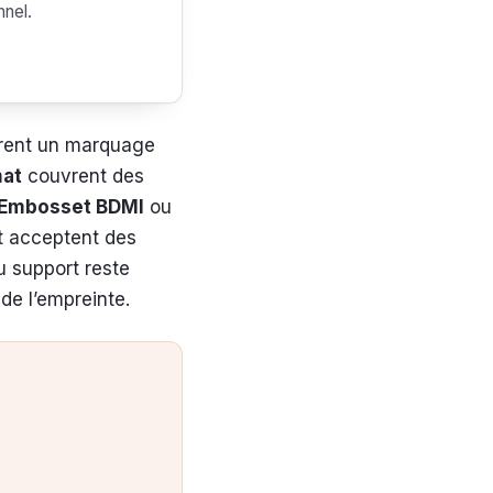
nnel.
rent un marquage
mat
couvrent des
Embosset BDMI
ou
et acceptent des
u support reste
 de l’empreinte.