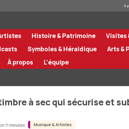
À 
rtistes
Histoire & Patrimoine
Visites
dcasts
Symboles & Héraldique
Arts & 
À propos
L’équipe
timbre à sec qui sécurise et 
Musique & Artistes
ron 11 minutes