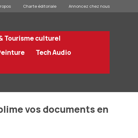
propos
Charte éditoriale
Annoncez chez nous
 & Tourisme culturel
Peinture
Tech Audio
sublime vos documents en