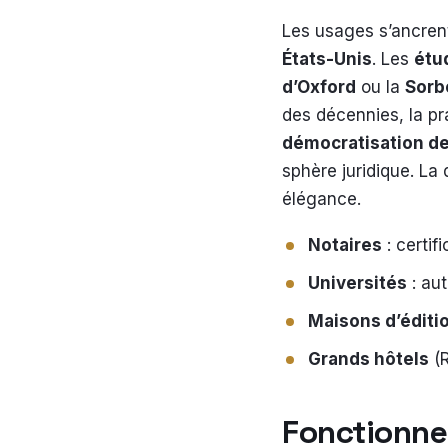
Les usages s’ancren
États-Unis
. Les
étu
d’Oxford
ou la
Sorb
des décennies, la p
démocratisation de
sphère juridique. La 
élégance.
Notaires
: certif
Universités
: aut
Maisons d’éditi
Grands hôtels
(R
Fonctionne