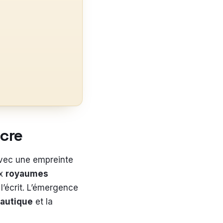
ncre
avec une empreinte
ux
royaumes
 l’écrit. L’émergence
autique
et la