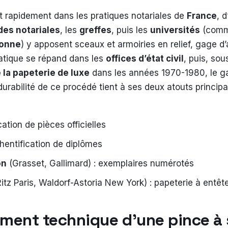
t rapidement dans les pratiques notariales de
France
, d
des notariales
, les
greffes
, puis les
universités
(comm
onne
) y apposent sceaux et armoiries en relief, gage d’a
ratique se répand dans les
offices d’état civil
, puis, sous
 la papeterie de luxe
dans les années 1970-1980, le ga
durabilité de ce procédé tient à ses deux atouts principa
ication de pièces officielles
hentification de diplômes
on
(Grasset, Gallimard) : exemplaires numérotés
itz Paris, Waldorf-Astoria New York) : papeterie à entêt
ment technique d’une pince à 