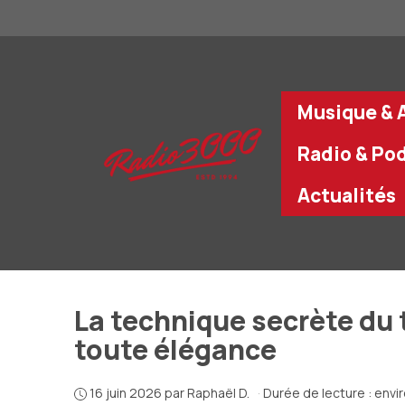
Aller
au
contenu
Musique & A
Radio & Po
Actualités
La technique secrète du 
toute élégance
16 juin 2026
par
Raphaël D.
·
Durée de lecture : envi