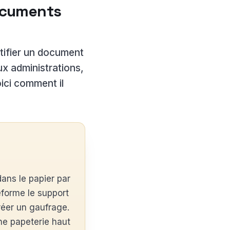
documents
ntifier un document
ux administrations,
oici comment il
dans le papier par
éforme le support
éer un gaufrage.
une papeterie haut