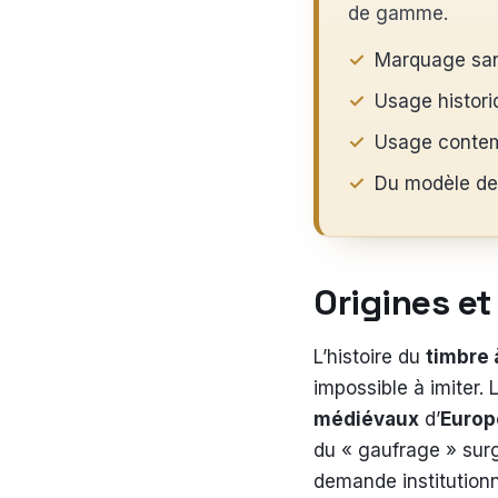
de gamme.
Marquage sans
Usage historiq
Usage contemp
Du modèle de 
Origines e
L’histoire du
timbre 
impossible à imiter.
médiévaux
d’
Europ
du « gaufrage » sur
demande institutionn