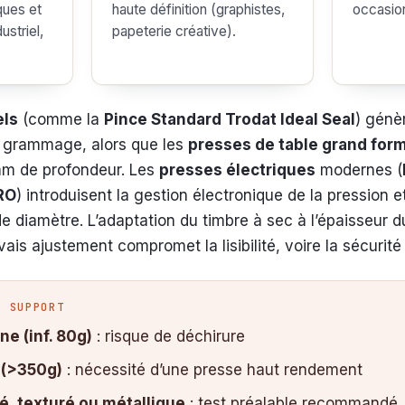
ques et
haute définition (graphistes,
occasio
ustriel,
papeterie créative).
ls
(comme la
Pince Standard Trodat Ideal Seal
) génè
 grammage, alors que les
presses de table grand for
 mm de profondeur. Les
presses électriques
modernes (
RO
) introduisent la gestion électronique de la pression 
 diamètre. L’adaptation du timbre à sec à l’épaisseur d
ais ajustement compromet la lisibilité, voire la sécurité
U SUPPORT
ine (inf. 80g)
: risque de déchirure
 (>350g)
: nécessité d’une presse haut rendement
é, texturé ou métallique
: test préalable recommandé