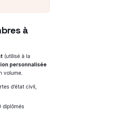
mbres à
at
(utilisé à la
ion personnalisée
en volume.
tes d’état civil,
0 diplômés