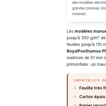
des modèles électri
grandes presses (ind
notariat).
Les
modèles manue
jusqu’à 350 g/m² de
feuilles jusqu’à 110
RoyalPosthumus P
matrices de 51 mm de
primordiale : un mauv
COMPATIBILITÉ D
Feuille très f
Carton épais
Papier recycl