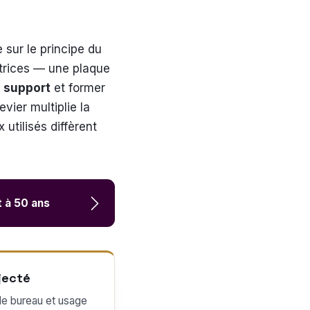
e sur le principe du
trices — une plaque
e support
et former
vier multiplie la
utilisés diffèrent
t à 50 ans
jecté
de bureau et usage