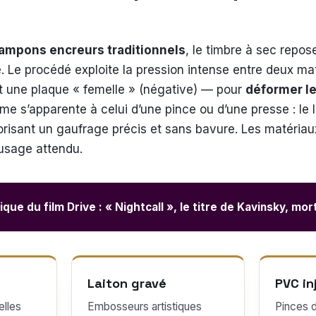
r
ampons encreurs traditionnels
, le timbre à sec repos
 Le procédé exploite la pression intense entre deux ma
et une plaque « femelle » (négative) — pour
déformer l
me s’apparente à celui d’une pince ou d’une presse : le le
orisant un gaufrage précis et sans bavure. Les matériaux 
l’usage attendu.
que du film Drive : « Nightcall », le titre de Kavinsky, mor
Laiton gravé
PVC in
elles
Embosseurs artistiques
Pinces 