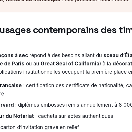
t usages contemporains des ti
nçons à sec
répond à des besoins allant du
sceau d’Ét
e de Paris
ou au
Great Seal of California
) à la
décorat
plications institutionnelles occupent la première place 
française
: certification des certificats de nationalité, car
re
arvard
: diplômes embossés remis annuellement à 8 00
ur du Notariat
: cachets sur actes authentiques
 carton d’invitation gravé en relief