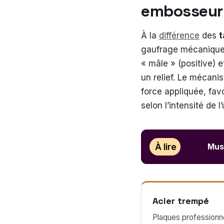
embosseu
À la
différence
des
t
gaufrage mécanique.
« mâle » (positive) 
un relief. Le mécanis
force appliquée, fav
selon l’intensité de 
À lire
Musi
Acier trempé
Plaques professionn