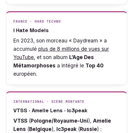
FRANCE · HARD TECHNO
I Hate Models
En 2023, son morceau « Daydream » a
accumulé
plus de 8 millions de vues sur
YouTube
, et son album
L’Age Des
Métamorphoses
a intégré le
Top 40
européen.
INTERNATIONAL · SCÈNE MONTANTE
VTSS · Amelie Lens · Ic3peak
VTSS
(
Pologne/Royaume-Uni
),
Amelie
Lens
(
Belgique
),
Ic3peak
(
Russie
) :