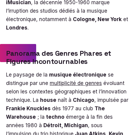
iMusician
, la décennie 1950-1960 marque
l’irruption des studios dédiés à la musique
électronique, notamment à
Cologne, New York
et
Londres
.
Panorama des Genres Phares et
Figures Incontournables
Le paysage de la
musique électronique
se
distingue par une
multiplicité de genres
évoluant
selon les contextes géographiques et l’innovation
technique. La
house
naît à
Chicago
, impulsée par
Frankie Knuckles
dès 1977 au club
The
Warehouse
; la
techno
émerge à la fin des
années 1980 à
Détroit, Michigan
, sous
l’impulsion du trio historique
Juan Atkins
,
Kevin