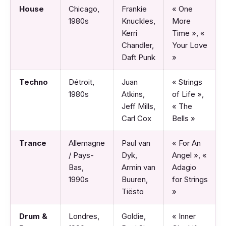
House
Chicago,
Frankie
« One
1980s
Knuckles,
More
Kerri
Time », «
Chandler,
Your Love
Daft Punk
»
Techno
Détroit,
Juan
« Strings
1980s
Atkins,
of Life »,
Jeff Mills,
« The
Carl Cox
Bells »
Trance
Allemagne
Paul van
« For An
/ Pays-
Dyk,
Angel », «
Bas,
Armin van
Adagio
1990s
Buuren,
for Strings
Tiësto
»
Drum &
Londres,
Goldie,
« Inner