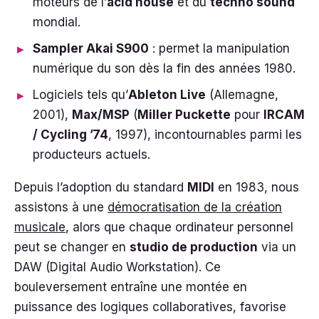
moteurs de l’
acid house
et du
techno sound
mondial.
Sampler Akai S900
: permet la manipulation
numérique du son dès la fin des années 1980.
Logiciels tels qu’
Ableton Live
(Allemagne,
2001),
Max/MSP
(
Miller Puckette
pour
IRCAM
/ Cycling ’74
, 1997), incontournables parmi les
producteurs actuels.
Depuis l’adoption du standard
MIDI
en 1983, nous
assistons à une
démocratisation de la création
musicale
, alors que chaque ordinateur personnel
peut se changer en
studio de production
via un
DAW (Digital Audio Workstation). Ce
bouleversement entraîne une montée en
puissance des logiques collaboratives, favorise