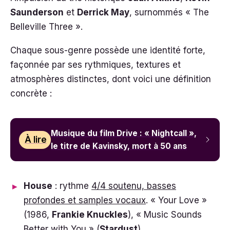
Saunderson
et
Derrick May
, surnommés « The
Belleville Three ».
Chaque sous-genre possède une identité forte,
façonnée par ses rythmiques, textures et
atmosphères distinctes, dont voici une définition
concrète :
Musique du film Drive : « Nightcall »,
À lire
le titre de Kavinsky, mort à 50 ans
House
: rythme
4/4 soutenu, basses
profondes et samples vocaux
. « Your Love »
(1986,
Frankie Knuckles
), « Music Sounds
Better with You » (
Stardust
).