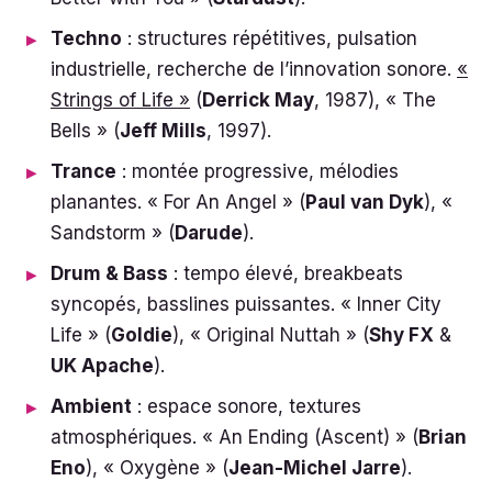
Techno
: structures répétitives, pulsation
industrielle, recherche de l’innovation sonore.
«
Strings of Life »
(
Derrick May
, 1987), « The
Bells » (
Jeff Mills
, 1997).
Trance
: montée progressive, mélodies
planantes. « For An Angel » (
Paul van Dyk
), «
Sandstorm » (
Darude
).
Drum & Bass
: tempo élevé, breakbeats
syncopés, basslines puissantes. « Inner City
Life » (
Goldie
), « Original Nuttah » (
Shy FX
&
UK Apache
).
Ambient
: espace sonore, textures
atmosphériques. « An Ending (Ascent) » (
Brian
Eno
), « Oxygène » (
Jean-Michel Jarre
).