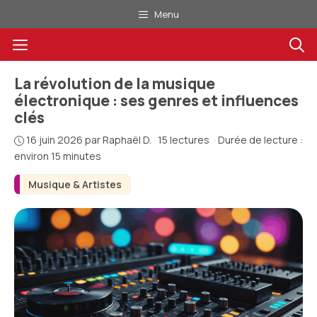
Aller
Menu
au
Menu
contenu
La révolution de la musique
électronique : ses genres et influences
clés
16 juin 2026
par
Raphaël D.
·
15 lectures
·
Durée de lecture :
environ 15 minutes
Musique & Artistes