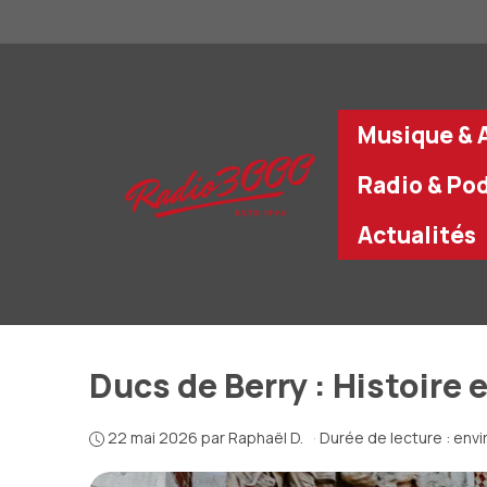
Aller
au
contenu
Musique & A
Radio & Po
Actualités
Ducs de Berry : Histoire 
22 mai 2026
par
Raphaël D.
·
Durée de lecture : envi