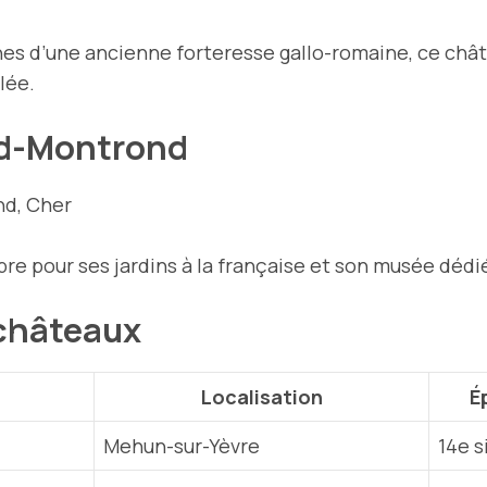
uines d’une ancienne forteresse gallo-romaine, ce ch
lée.
d-Montrond
d, Cher
bre pour ses jardins à la française et son musée dédi
 châteaux
Localisation
É
Mehun-sur-Yèvre
14e s