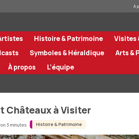
À 
rtistes
Histoire & Patrimoine
Visites
dcasts
Symboles & Héraldique
Arts & 
À propos
L’équipe
et Châteaux à Visiter
Histoire & Patrimoine
ron 3 minutes