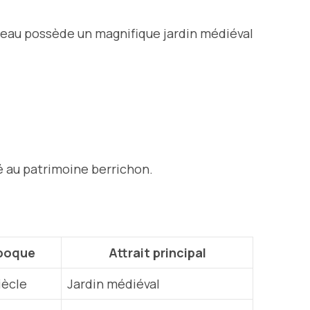
âteau possède un magnifique jardin médiéval
é au patrimoine berrichon.
poque
Attrait principal
iècle
Jardin médiéval