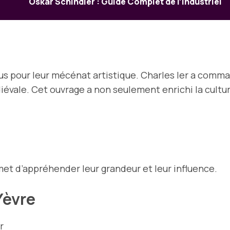
Oskar Schindler : Guide Complet de l’Industriel
s pour leur mécénat artistique. Charles Ier a comm
iévale. Cet ouvrage a non seulement enrichi la cultur
met d’appréhender leur grandeur et leur influence.
Yèvre
r