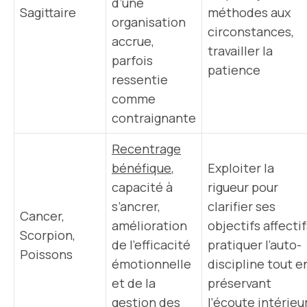
d’une
Sagittaire
méthodes aux
organisation
circonstances,
accrue,
travailler la
parfois
patience
ressentie
comme
contraignante
Recentrage
bénéfique
,
Exploiter la
capacité à
rigueur pour
s’ancrer,
clarifier ses
Cancer,
amélioration
objectifs affectif
Scorpion,
de l’efficacité
pratiquer l’auto-
Poissons
émotionnelle
discipline tout e
et de la
préservant
gestion des
l’écoute intérieu