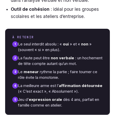
dans l’analyse verbale et non verbale.
Outil de cohésion
: idéal pour les groupes
scolaires et les ateliers d’entreprise.
À RETENIR
Le seul interdit absolu : «
oui
» et «
non
»
1
(souvent « si » en plus).
La faute peut être
non verbale
: un hochement
2
de tête compte autant qu’un mot.
Le
meneur
rythme la partie ; faire tourner ce
3
rôle évite la monotonie.
La meilleure arme est l’
affirmation détournée
4
(« C’est exact », « Absolument »).
Jeu d’
expression orale
dès 4 ans, parfait en
5
famille comme en atelier.