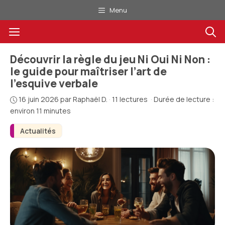
Aller
Menu
au
Menu
contenu
Découvrir la règle du jeu Ni Oui Ni Non :
le guide pour maîtriser l’art de
l’esquive verbale
16 juin 2026
par
Raphaël D.
·
11 lectures
·
Durée de lecture :
environ 11 minutes
Actualités