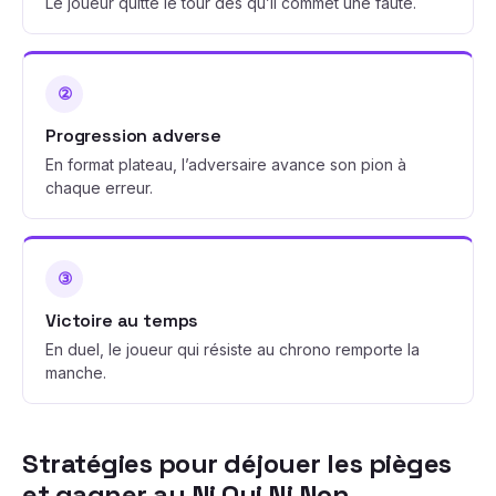
Le joueur quitte le tour dès qu’il commet une faute.
②
Progression adverse
En format plateau, l’adversaire avance son pion à
chaque erreur.
③
Victoire au temps
En duel, le joueur qui résiste au chrono remporte la
manche.
Stratégies pour déjouer les pièges
et gagner au Ni Oui Ni Non