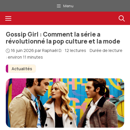
Aller
Menu
au
Menu
contenu
Gossip Girl : Comment la série a
révolutionné la pop culture et la mode
16 juin 2026
par
Raphaël D.
·
12 lectures
·
Durée de lecture
: environ 11 minutes
Actualités