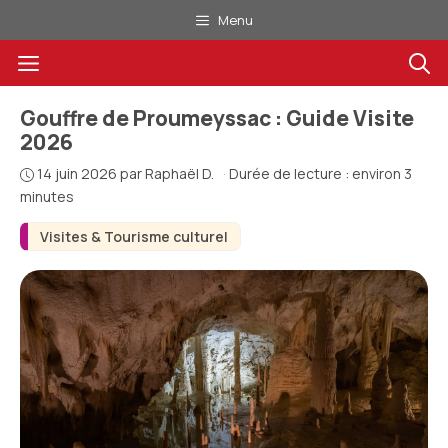
Aller
Menu
au
Menu
contenu
Gouffre de Proumeyssac : Guide Visite
2026
14 juin 2026
par
Raphaël D.
·
Durée de lecture : environ 3
minutes
Visites & Tourisme culturel