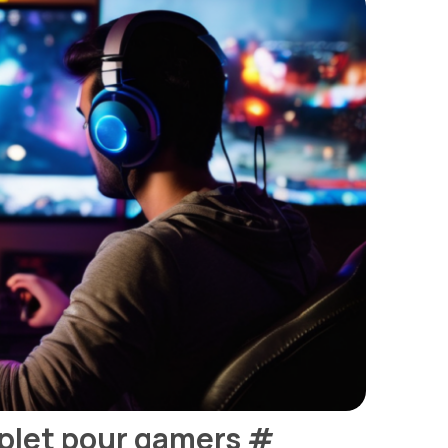
mplet pour gamers
#