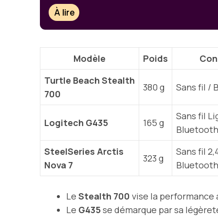
À lire
Modèle
Poids
Con
Turtle Beach Stealth
380 g
Sans fil /
700
Sans fil L
Logitech G435
165 g
Bluetoot
SteelSeries Arctis
Sans fil 2,
323 g
Nova 7
Bluetoot
Le
Stealth 700
vise la performance a
Le
G435
se démarque par sa légèret