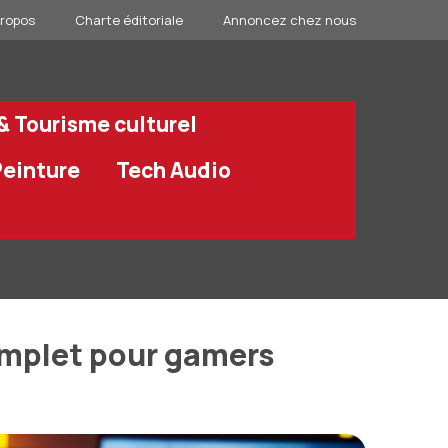
propos
Charte éditoriale
Annoncez chez nous
 & Tourisme culturel
Peinture
Tech Audio
complet pour gamers