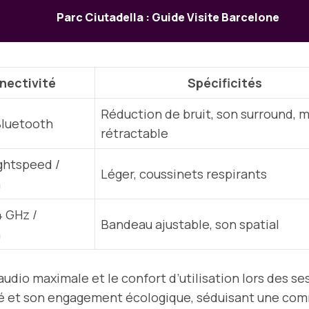
Parc Ciutadella : Guide Visite Barcelone
nectivité
Spécificités
Réduction de bruit, son surround, m
 Bluetooth
rétractable
ightspeed /
Léger, coussinets respirants
h
4 GHz /
Bandeau ajustable, son spatial
h
udio maximale et le confort d’utilisation lors des s
é et son engagement écologique, séduisant une comm