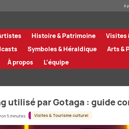
À 
rtistes
Histoire & Patrimoine
Visites
dcasts
Symboles & Héraldique
Arts & 
À propos
L’équipe
g utilisé par Gotaga : guide 
Visites & Tourisme culturel
iron 5 minutes