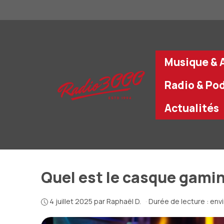
Aller
au
contenu
Musique & A
Radio & Po
Actualités
Quel est le casque gamin
4 juillet 2025
par
Raphaël D.
·
Durée de lecture : env