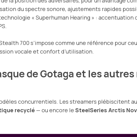
e de la position des adversaires, pour un avantage com
isation du spectre sonore, ajustements rapides poss
technologie « Superhuman Hearing » : accentuation d
PS.
h Stealth 700 s’impose comme une référence pour ceu
ssion vocale et confort d’utilisation.
sque de Gotaga et les autres
dèles concurrentiels. Les streamers plébiscitent 
tique recyclé
— ou encore le
SteelSeries Arctis Nov