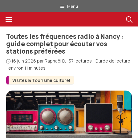
Aller
Menu
au
Menu
contenu
Toutes les fréquences radio à Nancy :
guide complet pour écouter vos
stations préférées
16 juin 2026
par
Raphaël D.
·
37 lectures
·
Durée de lecture
: environ 11 minutes
Visites & Tourisme culturel