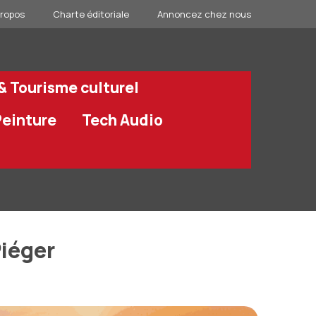
propos
Charte éditoriale
Annoncez chez nous
 & Tourisme culturel
Peinture
Tech Audio
Piéger