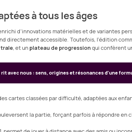
daptées à tous les âges
enrichi d’innovations matérielles et de variantes per
end directement accessible. Toutefois, l’édition comm
trale
, et un
plateau de progression
qui confèrent u
e rit avec nous : sens, origines et résonances d’une form
 cartes classées par difficulté, adaptées aux enfant
uleversent la partie, forçant parfois à répondre en 
, permet de jouer à distance avec des amis ou inconn