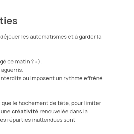
rties
à
déjouer les automatismes
et à garder la
gé ce matin ? »).
aguerris.
interdits ou imposent un rythme effréné
ls que le hochement de tête, pour limiter
t une
créativité
renouvelée dans la
des réparties inattendues sont