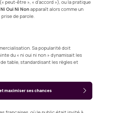
 peut-être », « d’accord »), ou la pratique
e
Ni Oui Ni Non
apparaît alors comme un
 prise de parole.
rcialisation. Sa popularité doit
nte du « ni oui ni non » dynamisait les
de table, standardisant les règles et
 et maximiser ses chances
françaises, où le public était invité à