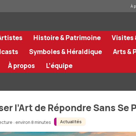
À 
rtistes
Histoire & Patrimoine
Visites
dcasts
Symboles & Héraldique
Arts & 
À propos
L’équipe
iser l’Art de Répondre Sans Se 
Actualités
ecture : environ 8 minutes