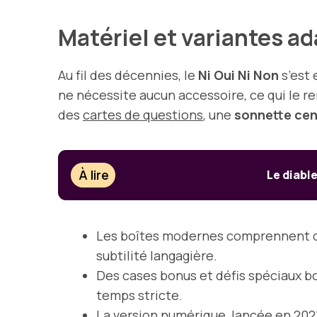
Matériel et variantes a
Au fil des décennies, le
Ni Oui Ni Non
s’est 
ne nécessite aucun accessoire, ce qui le r
des
cartes de questions
, une
sonnette cen
À lire
Le diabl
Les boîtes modernes comprennent des
subtilité langagière.
Des cases bonus et défis spéciaux bo
temps stricte.
La version numérique, lancée en 2021