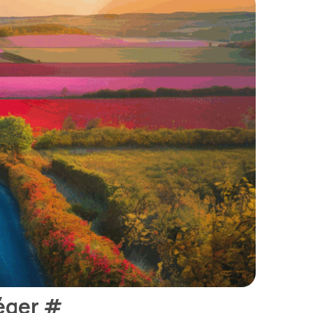
iéger
#