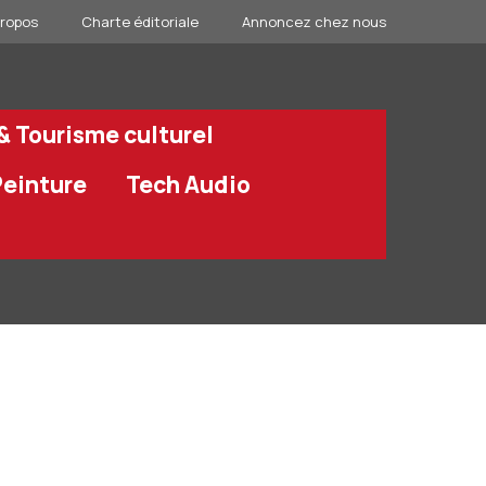
propos
Charte éditoriale
Annoncez chez nous
 & Tourisme culturel
Peinture
Tech Audio