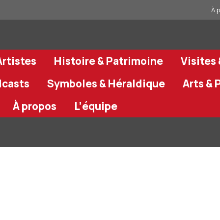
À 
rtistes
Histoire & Patrimoine
Visites
dcasts
Symboles & Héraldique
Arts & 
À propos
L’équipe