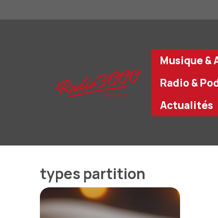
Aller
au
contenu
Musique & A
Radio & Po
Actualités
types partition