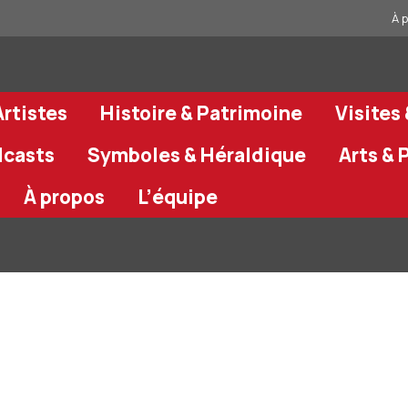
À 
rtistes
Histoire & Patrimoine
Visites
dcasts
Symboles & Héraldique
Arts & 
À propos
L’équipe