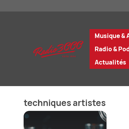
Aller
au
contenu
Musique & A
Radio & Po
Actualités
techniques artistes