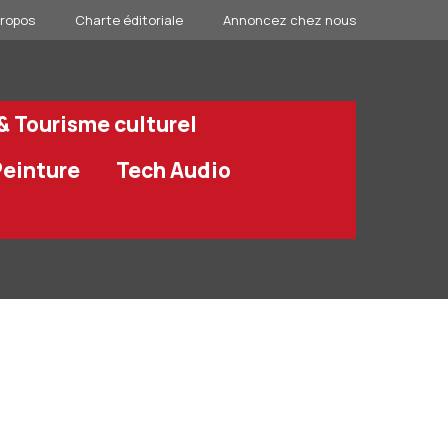
propos
Charte éditoriale
Annoncez chez nous
 & Tourisme culturel
Peinture
Tech Audio