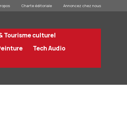
propos
Charte éditoriale
Annoncez chez nous
 & Tourisme culturel
Peinture
Tech Audio