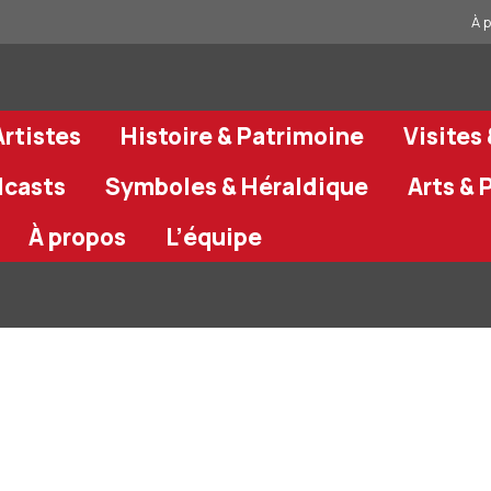
À 
rtistes
Histoire & Patrimoine
Visites
dcasts
Symboles & Héraldique
Arts & 
À propos
L’équipe