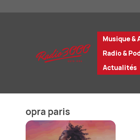
Aller
au
contenu
Musique & A
Radio & Po
Actualités
opra paris