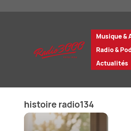
Aller
au
contenu
Musique & A
Radio & Po
Actualités
histoire radio134