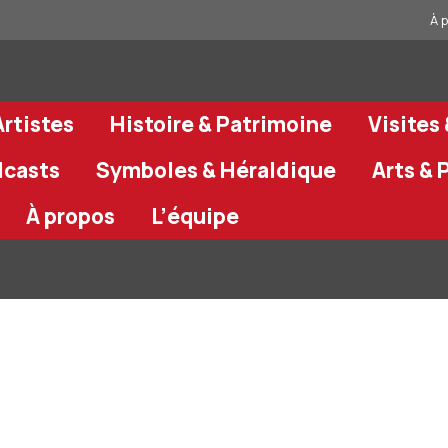
À 
rtistes
Histoire & Patrimoine
Visites
dcasts
Symboles & Héraldique
Arts & 
À propos
L’équipe