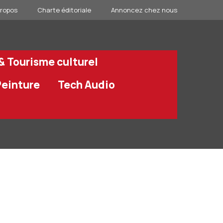
propos
Charte éditoriale
Annoncez chez nous
 & Tourisme culturel
Peinture
Tech Audio