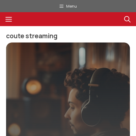
Aller
Menu
au
Menu
contenu
coute streaming