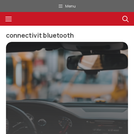
Aller
Menu
au
Menu
contenu
connectivit bluetooth