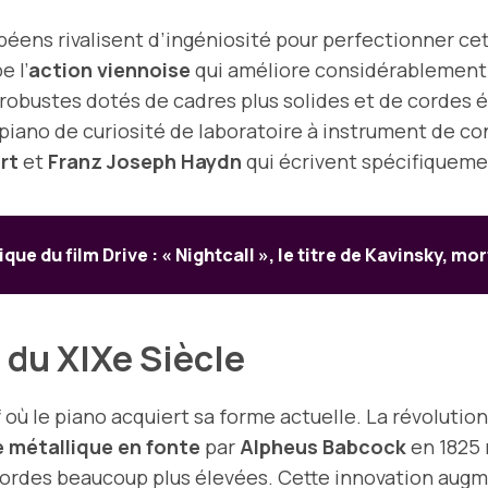
opéens rivalisent d’ingéniosité pour perfectionner ce
e l’
action viennoise
qui améliore considérablement l
robustes dotés de cadres plus solides et de cordes 
iano de curiosité de laboratoire à instrument de con
rt
et
Franz Joseph Haydn
qui écrivent spécifiqueme
que du film Drive : « Nightcall », le titre de Kavinsky, mor
e du XIXe Siècle
f où le piano acquiert sa forme actuelle. La révoluti
 métallique en fonte
par
Alpheus Babcock
en 1825 
ordes beaucoup plus élevées. Cette innovation augme