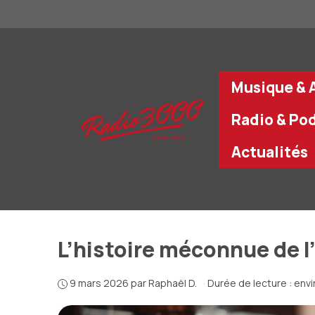
Aller
au
contenu
Musique & A
Radio & Po
Actualités
L’histoire méconnue de l
9 mars 2026
par
Raphaël D.
·
Durée de lecture : env