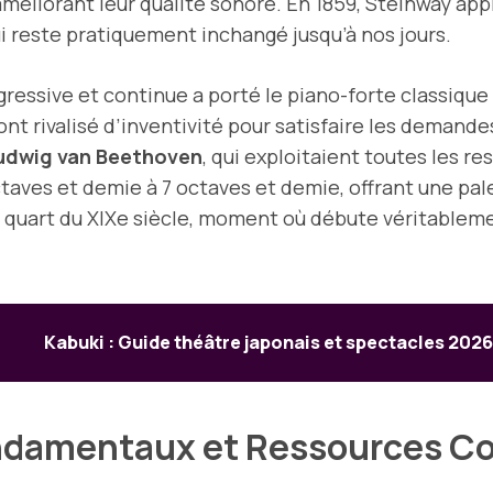
améliorant leur qualité sonore. En 1859, Steinway ap
ui reste pratiquement inchangé jusqu’à nos jours.
ressive et continue a porté le piano-forte classique 
 ont rivalisé d’inventivité pour satisfaire les deman
udwig van Beethoven
, qui exploitaient toutes les r
ctaves et demie à 7 octaves et demie, offrant une pa
er quart du XIXe siècle, moment où débute véritablem
Kabuki : Guide théâtre japonais et spectacles 2026
Fondamentaux et Ressources 