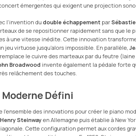
de concert émergentes qui exigent une projection son
ec l’invention du
double échappement
par
Sébastie
teaux de se repositionner rapidement sans que le p
es à une vitesse inédite. Cette innovation transform
n jeu virtuose jusqu’alors impossible. En parallèle,
Je
 remplace le cuivre des marteaux par du feutre (lain
ohn Broadwood
invente également la pédale forte qui
rès relâchement des touches.
no Moderne Défini
 l’ensemble des innovations pour créer le piano mod
Henry Steinway
en Allemagne puis établie à New York
diagonale. Cette configuration permet aux cordes gra