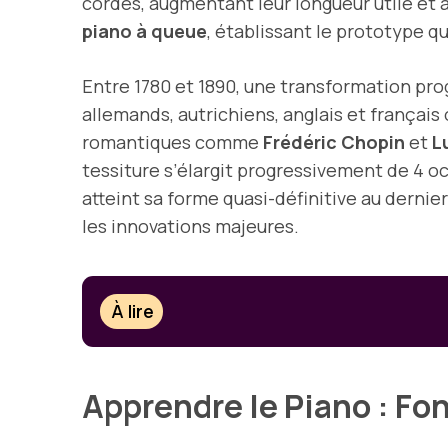
cordes, augmentant leur longueur utile et 
piano à queue
, établissant le prototype q
Entre 1780 et 1890, une transformation prog
allemands, autrichiens, anglais et français
romantiques comme
Frédéric Chopin
et
L
tessiture s’élargit progressivement de 4 o
atteint sa forme quasi-définitive au derni
les innovations majeures.
À lire
Apprendre le Piano : 