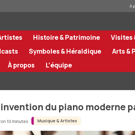
À 
rtistes
Histoire & Patrimoine
Visites
dcasts
Symboles & Héraldique
Arts & 
À propos
L’équipe
’invention du piano moderne pa
Musique & Artistes
iron 10 minutes