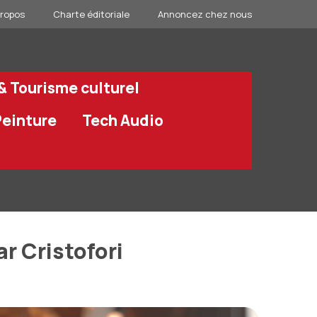
propos
Charte éditoriale
Annoncez chez nous
 & Tourisme culturel
Peinture
Tech Audio
r Cristofori