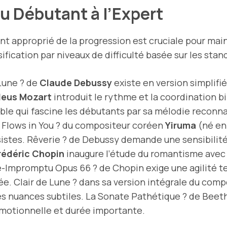
u Débutant à l’Expert
t approprié de la progression est cruciale pour main
fication par niveaux de difficulté basée sur les sta
 Lune ? de
Claude Debussy
existe en version simplifi
eus Mozart
introduit le rythme et la coordination bil
e qui fascine les débutants par sa mélodie reconna
r Flows in You ? du compositeur coréen
Yiruma
(né en
istes. Rêverie ? de Debussy demande une sensibilit
rédéric Chopin
inaugure l’étude du romantisme avec
ie-Impromptu Opus 66 ? de Chopin exige une agilité 
. Clair de Lune ? dans sa version intégrale du com
des nuances subtiles. La Sonate Pathétique ? de Bee
motionnelle et durée importante.