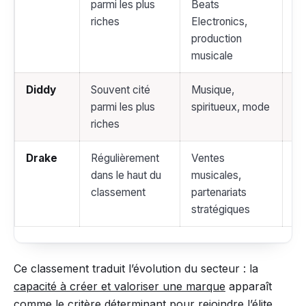
parmi les plus
Beats
Af
riches
Electronics,
Re
production
musicale
Diddy
Souvent cité
Musique,
C
parmi les plus
spiritueux, mode
En
riches
Re
Drake
Régulièrement
Ventes
Vi
dans le haut du
musicales,
OV
classement
partenariats
in
stratégiques
im
Ce classement traduit l’évolution du secteur : la
capacité à créer et valoriser une marque
apparaît
comme le critère déterminant pour rejoindre l’élite