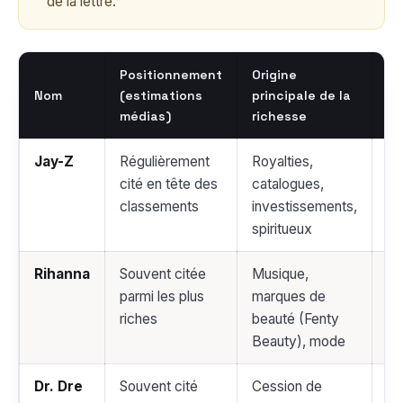
de la lettre.
Positionnement
Origine
Ac
Nom
(estimations
principale de la
ma
médias)
richesse
mu
Jay-Z
Régulièrement
Royalties,
Ro
cité en tête des
catalogues,
Ti
classements
investissements,
de
spiritueux
D’
Rihanna
Souvent citée
Musique,
LV
parmi les plus
marques de
Be
riches
beauté (Fenty
x 
Beauty), mode
Dr. Dre
Souvent cité
Cession de
Ap