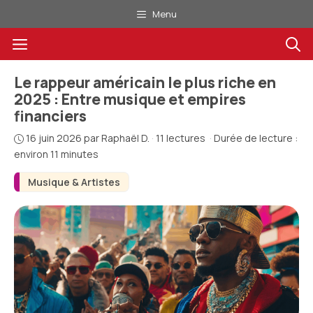
Aller
Menu
au
Menu
contenu
Le rappeur américain le plus riche en
2025 : Entre musique et empires
financiers
16 juin 2026
par
Raphaël D.
·
11 lectures
·
Durée de lecture :
environ 11 minutes
Musique & Artistes