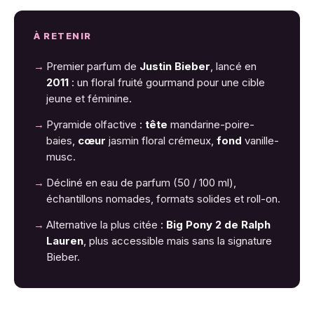
À RETENIR
→
Premier parfum de
Justin Bieber
, lancé en
2011
: un floral fruité gourmand pour une cible
jeune et féminine.
→
Pyramide olfactive :
tête
mandarine-poire-
baies,
cœur
jasmin floral crémeux,
fond
vanille-
musc.
→
Décliné en eau de parfum (50 / 100 ml),
échantillons nomades, formats solides et roll-on.
→
Alternative la plus citée :
Big Pony 2 de Ralph
Lauren
, plus accessible mais sans la signature
Bieber.