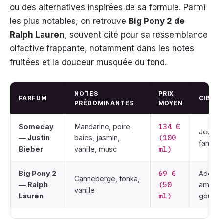
ou des alternatives inspirées de sa formule. Parmi
les plus notables, on retrouve
Big Pony 2 de
Ralph Lauren
, souvent cité pour sa ressemblance
olfactive frappante, notamment dans les notes
fruitées et la douceur musquée du fond.
NOTES
PRIX
PARFUM
CIBLE
PRÉDOMINANTES
MOYEN
134 €
Someday
Mandarine, poire,
Jeun
(100
— Justin
baies, jasmin,
fans 
ml)
Bieber
vanille, musc
69 €
Big Pony 2
Adole
Canneberge, tonka,
(50
— Ralph
amatri
vanille
ml)
Lauren
gour